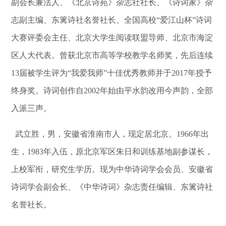
副会长兼法人、《北京诗苑》杂志社社长、《诗词家》杂
志副主编、东篱诗社名誉社长、全国高校“爱江山杯”诗词
大赛评委会主任、北京大学生阅读联盟导师、北京市海淀
区人大代表。曾获北京市高等学校教学名师奖，先后连续
13届被学生评为“我爱我师”十佳优秀教师并于2017年授予
终身奖。诗词创作自2002年始由平水韵改用今声韵，全部
入派三声。
武立胜，男，安徽省淮南市人，现定居北京。1966年出
生，1983年入伍，原北京军区朱日和训练基地副参谋长，
上校军衔，研究生学历。现为中华诗词学会会员、安徽省
诗词学会副会长、《中华诗词》杂志责任编辑、东篱诗社
名誉社长。