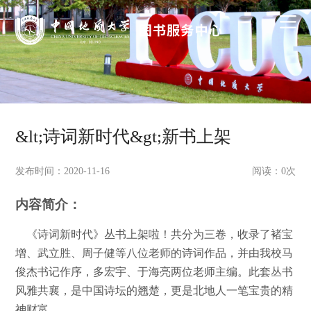
&lt;诗词新时代&gt;新书上架
发布时间：2020-11-16
阅读：
0
次
内容简介：
《诗词新时代》丛书上架啦！共分为三卷，收录了褚宝
增、武立胜、周子健等八位老师的诗词作品，并由我校马
俊杰书记作序，多宏宇、于海亮两位老师主编。此套丛书
风雅共襄，是中国诗坛的翘楚，更是北地人一笔宝贵的精
神财富。